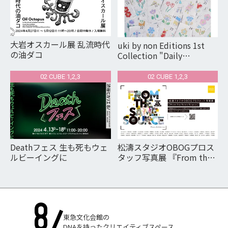
大岩オスカール展 乱流時代
uki by non Editions 1st
の油ダコ
Collection "Daily
Flowers"
02 CUBE 1,2,3
02 CUBE 1,2,3
Deathフェス 生も死もウェ
松濤スタジオOBOGプロス
ルビーイングに
タッフ写真展 『From the
Same Source』
東急文化会館の
DNAを持ったクリエイティブスペース