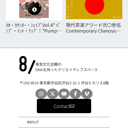
ﾈｵ・ｶｳﾝﾀｰ・ｼｪｲﾌﾟVol.4* ﾊﾟ
現代茶湯アワード弐〇壱伍
ﾝﾌﾟ・ｲｯﾄ・ｱｯﾌﾟ！*Pump it
Contemporary Chanoyu
up ! Neo counter shape
Awards 2015
vol.Ⅳ*Pump it up !
東急文化会館の
DNAを持ったクリエイティブスペース
〒150-8510 東京都渋谷区渋谷2-21-1 渋谷ヒカリエ8階
Contact
ABOUT