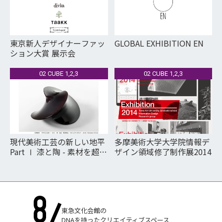
東京新人デザイナーファッ
GLOBAL EXHIBITION EN
ション大賞 展示会
02 CUBE 1,2,3
02 CUBE 1,2,3
現代美術工芸の新しい地平
多摩美術大学大学院情報デ
Part Ⅰ 漆と陶 - 素材を超え
ザイン領域修了制作展2014
て
東急文化会館の
DNAを持ったクリエイティブスペース