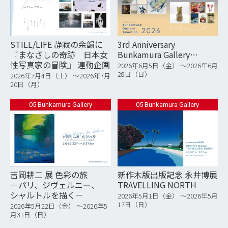
STILL/LIFE 静寂の余韻に
3rd Anniversary
『まなざしの奇跡 日本女
Bunkamura Gallery
性写真家の冒険』 連動企画
Selection 2026
2026年6月5日（金） 〜2026年6月
28日（日）
2026年7月4日（土） 〜2026年7月
20日（月）
05 Bunkamura Gallery
05 Bunkamura Gallery
吉岡耕二 展 色彩の旅
新作木版出版記念 永井博展
－パリ、ジヴェルニー、
TRAVELLING NORTH
シャルトルを描く－
2026年5月1日（金） 〜2026年5月
17日（日）
2026年5月22日（金） 〜2026年5
月31日（日）