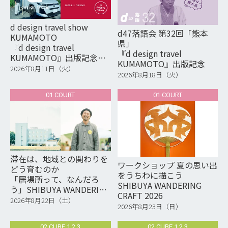
d design travel show
d47落語会 第32回「熊本
KUMAMOTO
県」
『d design travel
『d design travel
KUMAMOTO』出版記念イ
KUMAMOTO』出版記念
ベント
2026年8月11日（火）
2026年8月18日（火）
01 COURT
01 COURT
滞在は、地域との関わりを
ワークショップ 夏の思い出
どう育むのか
をうちわに描こう
「居場所って、なんだろ
SHIBUYA WANDERING
う」SHIBUYA WANDERING
CRAFT 2026
CRAFT 2026
2026年8月22日（土）
2026年8月23日（日）
02 CUBE 1,2,3
02 CUBE 1,2,3