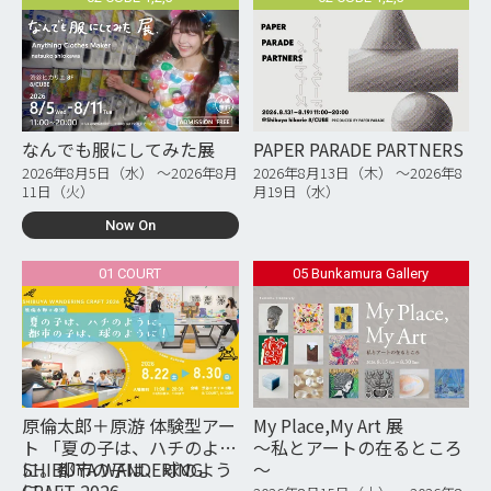
なんでも服にしてみた展
PAPER PARADE PARTNERS
2026年8月5日（水） 〜2026年8月
2026年8月13日（木） 〜2026年8
11日（火）
月19日（水）
Now On
01 COURT
05 Bunkamura Gallery
原倫太郎＋原游 体験型アー
My Place,My Art 展
ト 「夏の子は、ハチのよう
～私とアートの在るところ
に。都市の子は、球のよう
SHIBUYA WANDERING
～
に！」
CRAFT 2026