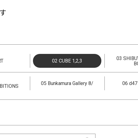
す
03 SHIBU
RT
02 CUBE 1,2,3
B
05 Bunkamura Gallery 8/
06 d4
BITIONS