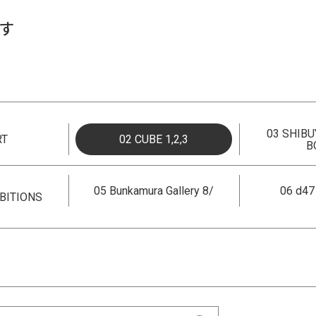
す
03 SHIBU
RT
02 CUBE 1,2,3
B
05 Bunkamura Gallery 8/
06 d4
BITIONS