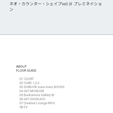
ネオ・カウンター・シェイプvol.Ⅲ プレミネイショ
ン
ABOUT
FLOOR GUIDE
01 COURT
02 CUBE 1,2,3
03 SHIBUYA maru-maru BOOKS
04 d47 MUSEUM
05 Bunkamura Gallery 8/
06 d47 SHOKUDO
07 Creative Lounge MOV
08 TV