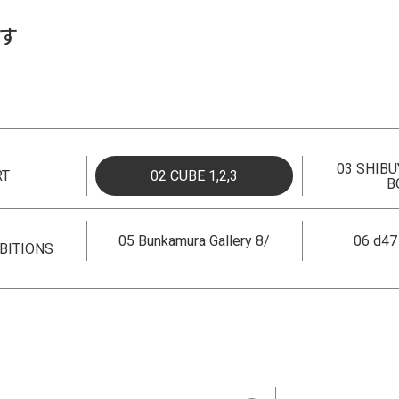
す
03 SHIBU
RT
02 CUBE 1,2,3
B
05 Bunkamura Gallery 8/
06 d4
BITIONS