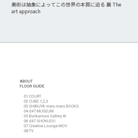
美術は抽象によってこの世界の本質に迫る 展 The
art approach
ABOUT
FLOOR GUIDE
01 COURT
02 CUBE 1,2,3
03 SHIBUYA maru-maru BOOKS
04 d47 MUSEUM
05 Bunkamura Gallery 8/
06 d47 SHOKUDO
07 Creative Lounge MOV
08 TV