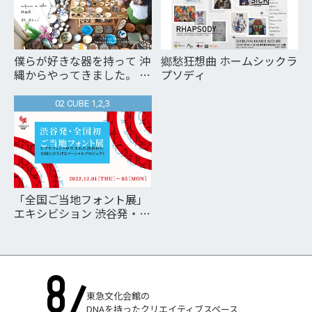
僕らが好きな器を持って 沖
鄉愁狂想曲 ホームシックラ
縄からやってきました。 ｍ
プソディ
ｏｆｇｍｏｎａ ｎｏ ｚａ
ｋｋａ 移動店 東京、渋谷
02 CUBE 1,2,3
にて mofgmona no zakka
traveling shop in Shibuya,
Tokyo
「全国ご当地フォント展」
エキシビション 渋谷発・全
国初 シブヤフォントが生ま
れた渋谷から 全国に広げる
ソーシャルプロジェクト
東急文化会館の
DNAを持ったクリエイティブスペース