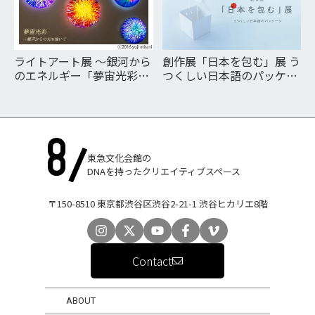
ライトアート展 ～銀河から
創作展「日本を包む」展 う
のエネルギー「夢宙光彩」
つくしい日本語のパッケー
～ Light Art Exhibition ～
ジ
Energy from the Galaxy～
東急文化会館の
DNAを持ったクリエイティブスペース
〒150-8510 東京都渋谷区渋谷2-21-1 渋谷ヒカリエ8階
Contact
ABOUT