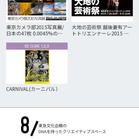
東京カメラ部2015写真展/
大地の芸術祭 越後妻有アー
日本の47枚 0.0045%の奇
トトリエンナーレ2015 開
跡 ～2億人が選んだ10枚～
幕直前展 ECHIGO-
Tokyo Camera Club Photo
TSUMARI ART TRIENNALE
02 CUBE 1,2,3
Exhibition / 47 Photos of
2015
Japan
CARNIVAL(カーニバル）
東急文化会館の
DNAを持ったクリエイティブスペース