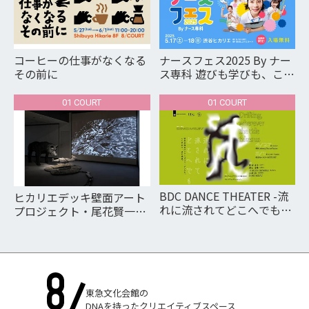
コーヒーの仕事がなくなる
ナースフェス2025 By ナー
その前に
ス専科 遊びも学びも、ここ
に大集合。
01 COURT
01 COURT
BDC DANCE THEATER -流
ヒカリエデッキ壁面アート
れに流されてどこへでも/
プロジェクト・尾花賢一作
Drifting, wherever the
品の公開関連インスタレー
tide takes us.-
ション
東急文化会館の
DNAを持ったクリエイティブスペース