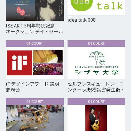
idea talk 008
ISE ART 5周年特別記念
オークション デイ・セール
01 COURT
01 COURT
iF デザインアワード 説明
セルフレスキュートレーニ
懇親会
ング ～大規模災害発生後
72時間を生き残る知識と技
術～
01 COURT
01 COURT