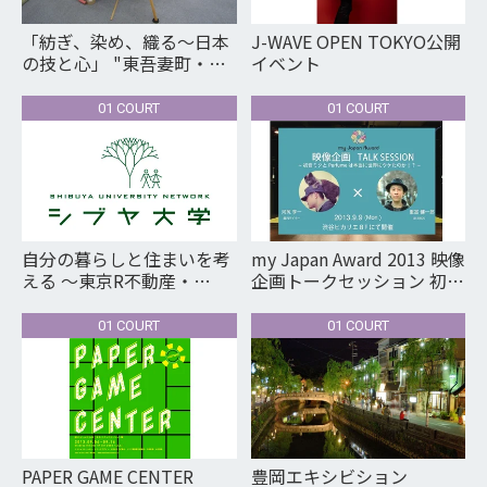
「紡ぎ、染め、織る～日本
J-WAVE OPEN TOKYO公開
の技と心」 "東吾妻町・藍
イベント
住町・愛荘町三町合同企画
展「麻・藍・布」 ～繊維作
01 COURT
01 COURT
り、布作り、染めの技の伝
承公開"
自分の暮らしと住まいを考
my Japan Award 2013 映像
える ～東京R不動産・
企画トークセッション 初音
toolboxとともに～
ミクとPerfumeは本当に世
界にウケたのか！？
01 COURT
01 COURT
PAPER GAME CENTER
豊岡エキシビション