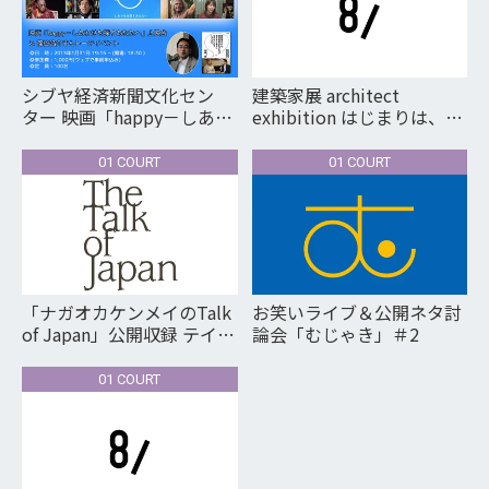
シブヤ経済新聞文化セン
建築家展 architect
ター 映画「happy－しあわ
exhibition はじまりは、建
せを探すあなたへ」上映会
築家との出逢い。
＆藻谷浩介さんトークイベ
01 COURT
01 COURT
ント
「ナガオカケンメイのTalk
お笑いライブ＆公開ネタ討
of Japan」公開収録 テイ・
論会「むじゃき」＃2
トウワ（音楽プロデュー
サー/DJ/アーティスト）×
01 COURT
ナガオカケンメイ