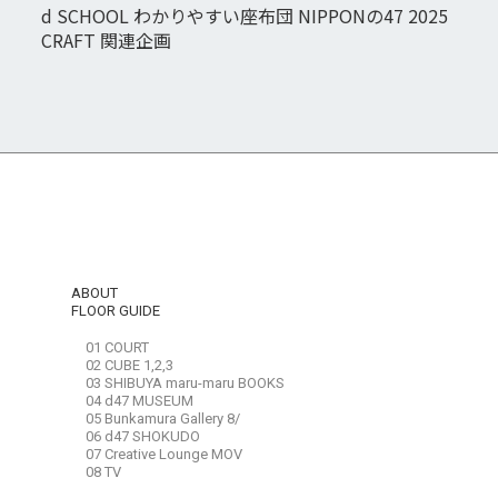
d SCHOOL わかりやすい座布団 NIPPONの47 2025
CRAFT 関連企画
ABOUT
FLOOR GUIDE
01 COURT
02 CUBE 1,2,3
03 SHIBUYA maru-maru BOOKS
04 d47 MUSEUM
05 Bunkamura Gallery 8/
06 d47 SHOKUDO
07 Creative Lounge MOV
08 TV