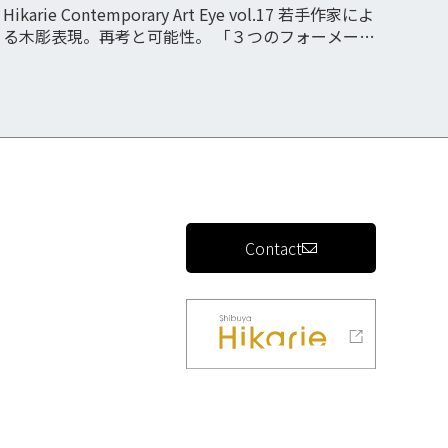
Hikarie Contemporary Art Eye vol.17 若手作家によ
る木彫表現。再考と可能性。 「３つのフォーメー
ション‐啄木鳥の鳴き声は聞く事が出来るのか。」
中澤瑞季/成島麻世/古西穂波
Contact