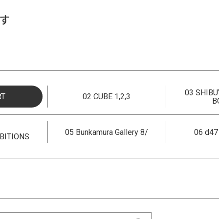
す
03 SHIBU
RT
02 CUBE 1,2,3
B
05 Bunkamura Gallery 8/
06 d4
BITIONS