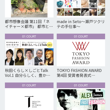
都市想像会議 第11回「ネ
made in Seto～瀬戸ツクリ
イチャー×都市」 都市と自
テの手仕事～
然の新しい関わり方はある
か？
01 COURT
01 COURT
秋田くらし×しごとTalk
TOKYO FASHION AWARD
Vol.1 自分らしく、豊かに
第4回 受賞者発表式
生きる「くらし」と「しご
TOKYO FASHION AWARD
と」を考える
Announcement of the 4th
01 COURT
01 COURT
winners