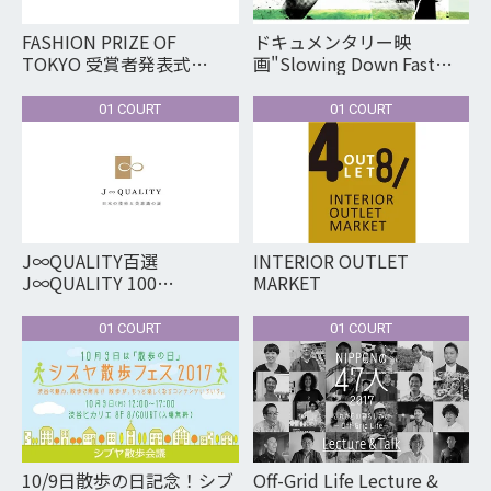
FASHION PRIZE OF
ドキュメンタリー映
TOKYO 受賞者発表式
画"Slowing Down Fast
FASHION PRIZE OF
Fashion" ジャパン 初上映
TOKYO Announcement of
会 “Slowing Down Fast
01 COURT
01 COURT
the winner
Fashion”Documentary
Japan Premiere
J∞QUALITY百選
INTERIOR OUTLET
J∞QUALITY 100
MARKET
sellections
01 COURT
01 COURT
10/9日散歩の日記念！シブ
Off-Grid Life Lecture &