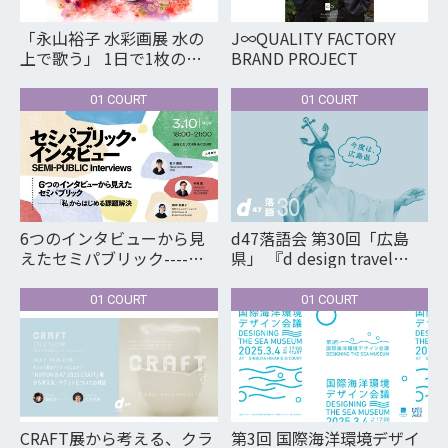
「永山裕子 水彩画展 水の
J∞QUALITY FACTORY
上で歌う」 1日で1枚の作
BRAND PROJECT
品を仕上げる。作家による
デモンストレーションを開
01 COURT
01 COURT
催！
6つのインタビューから見
d47落語会 第30回「広島
えたセミパブリック----
県」 『d design travel
「私」からはじめる課題解
HIROSHIMA』出版記念
決
01 COURT
01 COURT
CRAFT展から考える、クラ
第3回 国際海洋環境デザイ