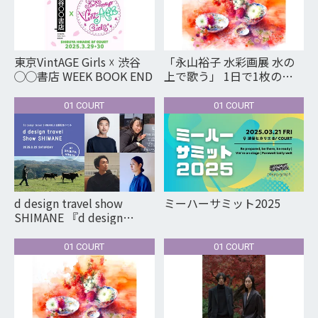
東京VintAGE Girls ☓ 渋谷
「永山裕子 水彩画展 水の
◯◯書店 WEEK BOOK END
上で歌う」 1日で1枚の作
品を仕上げる。作家による
デモンストレーションを開
01 COURT
01 COURT
催！
d design travel show
ミーハーサミット2025
SHIMANE 『d design
travel SHIMANE』出版記念
イベント
01 COURT
01 COURT