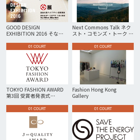
GOOD DESIGN
Next Commons Talk ネク
EXHIBITION 2016 そなえ
スト・コモンズ・トーク 地
るデザインプロジェクト展
方創生の哲学とあたらしい
社会の創造
01 COURT
01 COURT
TOKYO FASHION AWARD
Fashion Hong Kong
第3回 受賞者発表式
Gallery
TOKYO FASHION AWARD
Announcement of the 3rd
01 COURT
01 COURT
winners