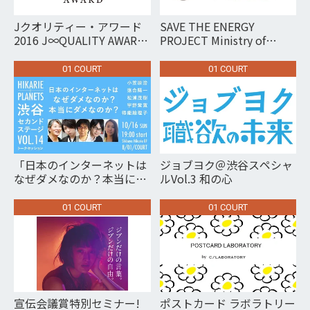
Jクオリティー・アワード
SAVE THE ENERGY
2016 J∞QUALITY AWARD
PROJECT Ministry of
2016
Economy,Trade and
Industry Agency for
01 COURT
01 COURT
Natural Resources and
Energy
「日本のインターネットは
ジョブヨク＠渋谷スペシャ
なぜダメなのか？本当にダ
ルVol.3 和の心
メなのか？」 Hikarie＋
PLANETS渋谷セカンドス
01 COURT
01 COURT
テージvol.14
宣伝会議賞特別セミナー!
ポストカード ラボラトリー