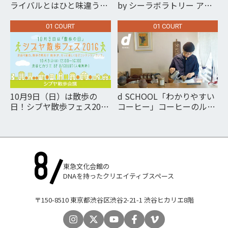
ライバルとはひと味違う、
by シーラボラトリー アー
「世の中を少しハッピーに
ティストオリジナルポスト
する」コピー
カード展示販売会
01 COURT
01 COURT
POSTCARD LABORATORY
by C/LABORATORY
10月9日（日）は散歩の
d SCHOOL「わかりやすい
日！シブヤ散歩フェス2016
コーヒー」コーヒーのルー
渋谷の魅力、散歩で発見!!
ツと今 「コーヒーの日」ス
散歩が、もっと楽しくなる
ペシャル企画 第1部
コンテンツいろいろ。
東急文化会館の
DNAを持ったクリエイティブスペース
〒150-8510 東京都渋谷区渋谷2-21-1 渋谷ヒカリエ8階