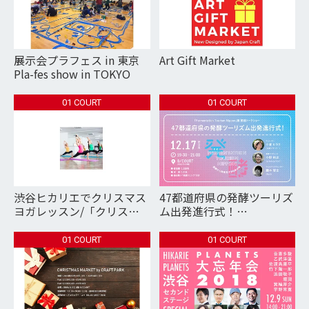
展示会プラフェス in 東京
Art Gift Market
Pla-fes show in TOKYO
01 COURT
01 COURT
渋谷ヒカリエでクリスマス
47都道府県の発酵ツーリズ
ヨガレッスン/「クリスマ
ム出発進行式！
ス・ワンダーランド」Ｓ席
「Fermentation Tourism
鑑賞
Nippon」展 関連トーク
01 COURT
01 COURT
ショー