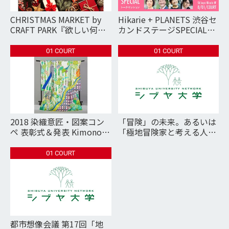
CHRISTMAS MARKET by
Hikarie + PLANETS 渋谷セ
CRAFT PARK『欲しい何か
カンドステージSPECIAL
がきっと見つかる』
PLANETS大忘年会2018
01 COURT
01 COURT
2018 染織意匠・図案コン
「冒険」の未来。あるいは
ペ 表彰式＆発表 Kimono
「極地冒険家と考える人間
Fabric Design
社会」の未来。
Competition 2018 The
01 COURT
Exhibition of Award-
winning Works
都市想像会議 第17回「地