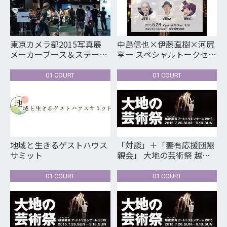
東京カメラ部2015写真展
中島信也×伊藤直樹×河尻
メーカーブース＆ステージ
亨一 スペシャルトークセッ
Tokyo Camera Club Photo
ション my Japan Award
Exhibition 2015/ 47
2015 Kick Off Event
01 COURT
01 COURT
Photos of Japan
地域と生きるゲストハウス
「対談」＋「妻有応援団懇
サミット
親会」 大地の芸術祭 越後
妻有アートトリエンナーレ
2015 開幕直前スペシャル
01 COURT
01 COURT
トークイベント第3夜