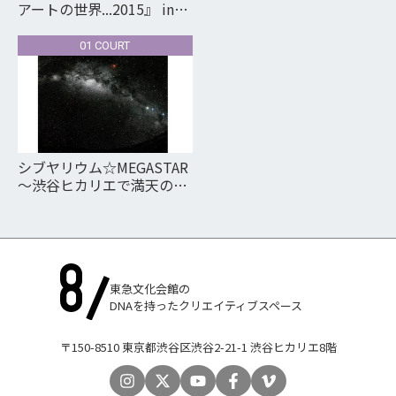
アートの世界...2015』 in
Shibuya Hikarie
01 COURT
シブヤリウム☆MEGASTAR
～渋谷ヒカリエで満天の星
を～
東急文化会館の
DNAを持ったクリエイティブスペース
〒150-8510 東京都渋谷区渋谷2-21-1 渋谷ヒカリエ8階