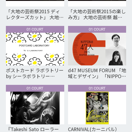
「大地の芸術祭2015 ディ
「大地の芸術祭2015の楽し
レクターズカット」 大地の
み方」 大地の芸術祭 越後
芸術祭 越後妻有アートトリ
妻有アートトリエンナーレ
エンナーレ2015 開幕直前
2015 開幕直前スペシャル
01 COURT
01 COURT
スペシャルトークイベント
トークイベント第１夜
第２夜
ポストカード ラボラトリー
d47 MUSEUM FORUM 「地
by シーラボラトリー
域とデザイン」 「NIPPON
POSTCARD LABORATORY
の47人 2015 GRAPHIC
by C/LABORATORY ポスト
DESIGN」展 関連イベント
01 COURT
01 COURT
カード人気調査&販売会
『Takeshi Sato ローラー
CARNIVAL(カーニバル）