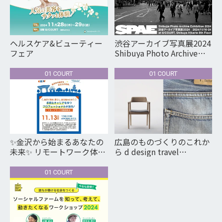
ヘルスケア&ビューティー
渋谷アーカイブ写真展2024
フェア
Shibuya Photo Archive
Exhibition 2024
01 COURT
01 COURT
✨金沢から始まるあなたの
広島のものづくりのこれか
未来✨ リモートワーク体験
ら d design travel
報告会 in 渋谷ヒカリエ
HIROSHIMA EXHIBITION
関連企画
01 COURT