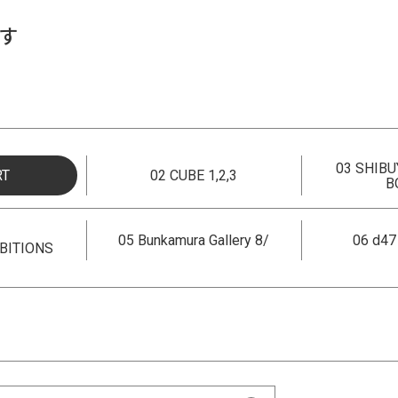
す
03 SHIBU
RT
02 CUBE 1,2,3
B
05 Bunkamura Gallery 8/
06 d4
BITIONS