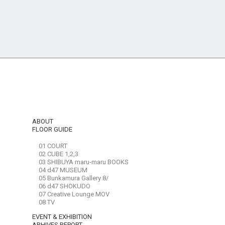
ABOUT
FLOOR GUIDE
01 COURT
02 CUBE 1,2,3
03 SHIBUYA maru-maru BOOKS
04 d47 MUSEUM
05 Bunkamura Gallery 8/
06 d47 SHOKUDO
07 Creative Lounge MOV
08 TV
EVENT & EXHIBITION
ARHIVES REPORT