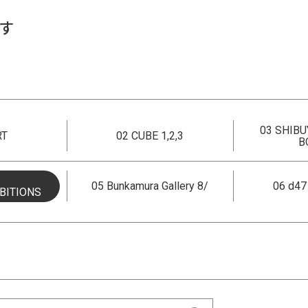
す
03 SHIBU
RT
02 CUBE 1,2,3
B
05 Bunkamura Gallery 8/
06 d4
BITIONS