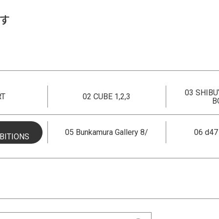
す
03 SHIBU
RT
02 CUBE 1,2,3
B
05 Bunkamura Gallery 8/
06 d4
BITIONS