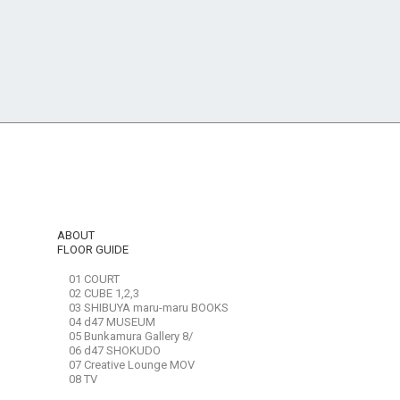
ABOUT
FLOOR GUIDE
01 COURT
02 CUBE 1,2,3
03 SHIBUYA maru-maru BOOKS
04 d47 MUSEUM
05 Bunkamura Gallery 8/
06 d47 SHOKUDO
07 Creative Lounge MOV
08 TV