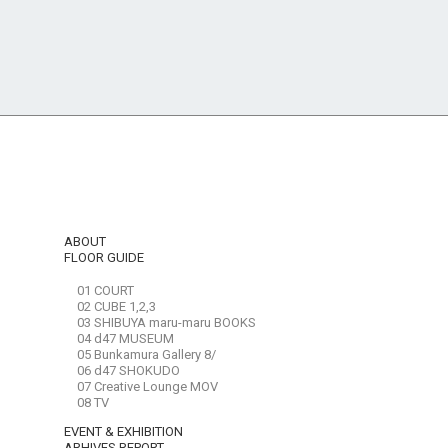
ABOUT
FLOOR GUIDE
01 COURT
02 CUBE 1,2,3
03 SHIBUYA maru-maru BOOKS
04 d47 MUSEUM
05 Bunkamura Gallery 8/
06 d47 SHOKUDO
07 Creative Lounge MOV
08 TV
EVENT & EXHIBITION
ARHIVES REPORT