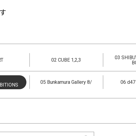
す
03 SHIBU
RT
02 CUBE 1,2,3
B
05 Bunkamura Gallery 8/
06 d4
BITIONS