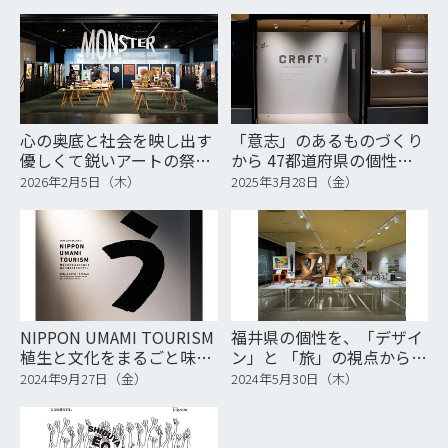
イン
②
心の奥底と社会を映し出す
「意志」のあるものづくり
優しくて鋭いアートの祭典
から 47都道府県の個性を
MONSTER EXHIBITION
知る
2026年2月5日（木）
2025年3月28日（金）
2025
NIPPON UMAMI TOURISM
福井県の個性を、「デザイ
植生と文化をまるごと味わ
ン」と 「旅」の視点から見
う 風土に還るうまみのデザ
る展覧会
2024年9月27日（金）
2024年5月30日（木）
イン