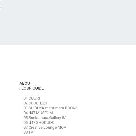
語
ABOUT
FLOOR GUIDE
01 COURT
02 CUBE 1,2,3
03 SHIBUYA maru-maru BOOKS
04 d47 MUSEUM
05 Bunkamura Gallery 8/
06 d47 SHOKUDO
07 Creative Lounge MOV
08 TV