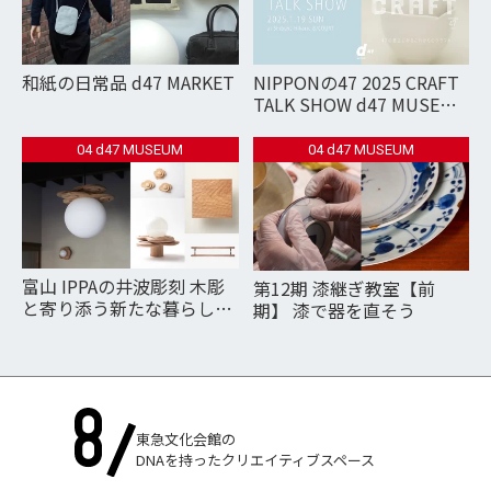
和紙の日常品 d47 MARKET
NIPPONの47 2025 CRAFT
TALK SHOW d47 MUSEUM
第35回企画展「NIPPONの
47 2025 CRAFT」関連企画
04 d47 MUSEUM
04 d47 MUSEUM
富山 IPPAの井波彫刻 木彫
第12期 漆継ぎ教室【前
と寄り添う新たな暮らしを
期】 漆で器を直そう
提案するインテリアプロダ
クト d47 MUSEUM 第35回
企画展「NIPPONの47
2025 CRAFT」関連企画
東急文化会館の
DNAを持ったクリエイティブスペース