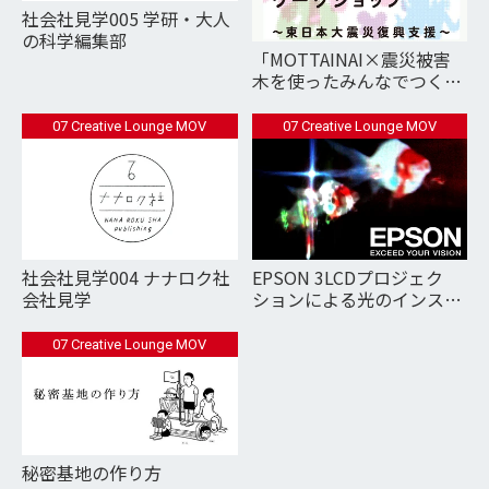
社会社見学005 学研・大人
の科学編集部
「MOTTAINAI×震災被害
木を使ったみんなでつくる
ワークショップ」
07 Creative Lounge MOV
07 Creative Lounge MOV
社会社見学004 ナナロク社
EPSON 3LCDプロジェク
会社見学
ションによる光のインスタ
レーション
07 Creative Lounge MOV
秘密基地の作り方