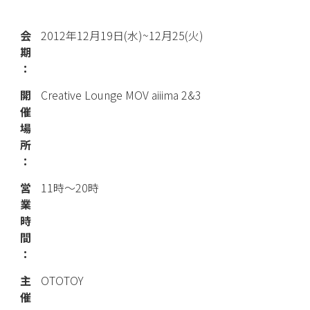
会
2012年12月19日(水)~12月25(火)
期
：
開
Creative Lounge MOV aiiima 2&3
催
場
所
：
営
11時〜20時
業
時
間
：
主
OTOTOY
催