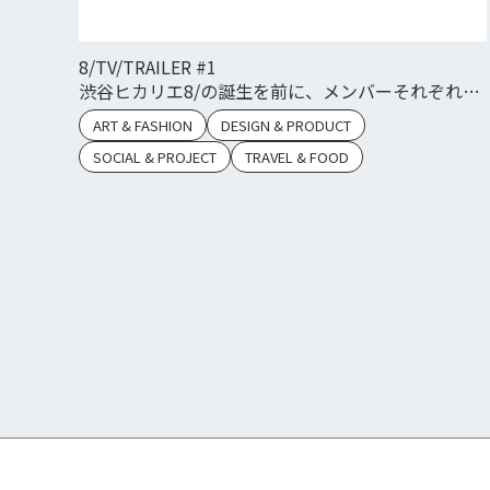
8/TV/TRAILER #1
渋谷ヒカリエ8/の誕生を前に、メンバーそれぞれの
展望を語っていただきました。
ART & FASHION
DESIGN & PRODUCT
SOCIAL & PROJECT
TRAVEL & FOOD