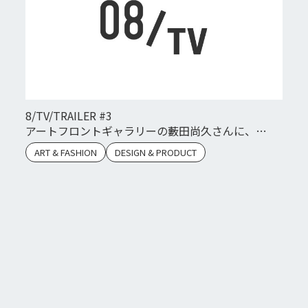
8/TV/TRAILER #3
アートフロントギャラリーの藪田尚久さんに、
02/CUBE1,2,3をご紹介いただきました。
ART & FASHION
DESIGN & PRODUCT