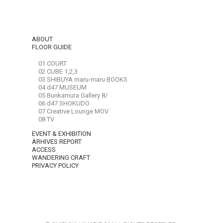
ABOUT
FLOOR GUIDE
01 COURT
02 CUBE 1,2,3
03 SHIBUYA maru-maru BOOKS
04 d47 MUSEUM
05 Bunkamura Gallery 8/
06 d47 SHOKUDO
07 Creative Lounge MOV
08 TV
EVENT & EXHIBITION
ARHIVES REPORT
ACCESS
WANDERING CRAFT
PRIVACY POLICY