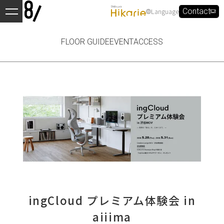
Language
Contact
FLOOR GUIDE
EVENT
ACCESS
ingCloud プレミアム体験会 in
aiiima