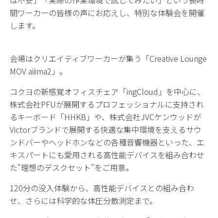
は不安」「実際の作業環境で試してみたい」という長時
間ワーカーの皆様の声にお応えし、特別な体験会を開催
します。
会場はクリエイティブワーカーが集う「
Creative Lounge
MOV aiiima2
」。
コクヨの新感覚オフィスチェア「
ingCloud
」を中心に、
株式会社
PFU
が展開するプロフェッショナルに支持され
るキーボード「
HHKB
」や、株式会社
JVC
ケンウッドが
Victor
ブランドで展開する快適な集中環境を支えるサウ
ンドバーやヘッドホンなどの各種音響機器といった、エ
キスパートにも愛用される高性能デバイスを組み合わせ
た
"
理想のデスクセット
"
をご用意。
120
分の没入体験から、高性能デバイスとの組み合わ
せ、さらには科学的な体圧分散測定まで。