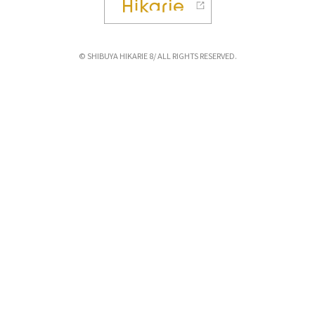
© SHIBUYA HIKARIE 8/ ALL RIGHTS RESERVED.