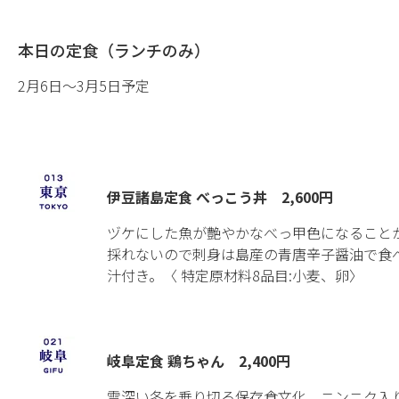
本日の定食（ランチのみ）
2月6日〜3月5日予定
伊豆諸島定食 べっこう丼 2,600円
ヅケにした魚が艶やかなべっ甲色になること
採れないので刺身は島産の青唐辛子醤油で食
汁付き。〈 特定原材料8品目:小麦、卵〉
岐阜定食 鶏ちゃん 2,400円
雪深い冬を乗り切る保存食文化。ニンニク入