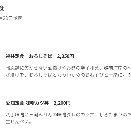
食
月29日予定
福井定食 おろしそば 2,350円
報恩講に欠かせない油揚げやお麩の辛子和え、越前海岸の
さ漬けを、おろしそばともみわかめのおむすびと一緒に。
愛知定食 味噌カツ丼 2,200円
八丁味噌と三河みりんの味噌ダレのカツ丼、しろたまりの
生せんべい。