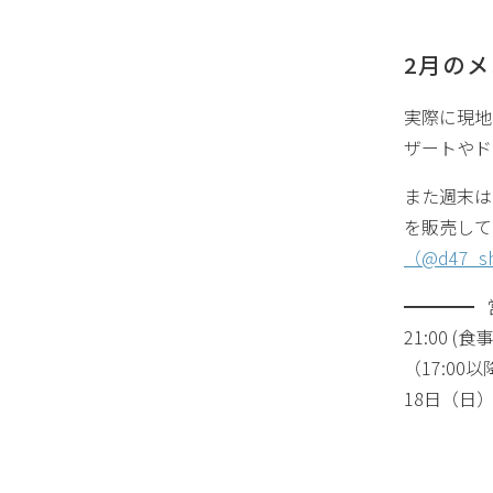
2月のメ
実際に現地
ザートやド
また週末は
を販売して
（@d47_s
━━━━ 営業
21:00 (
（17:0
18日（日