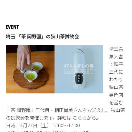
埼玉 「茶 岡野園」の狭山茶試飲会
埼玉県
東大宮
で親子
三代に
わたり
狭山茶
専門店
を営む
「茶 岡野園」三代目・相田尚美さんをお迎えし、狭山茶
の試飲会を開催します。詳細は
こちら
から。
日時｜2月22日（土）12:00〜17:00