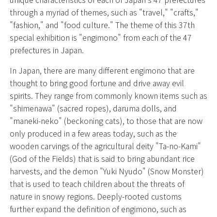
through a myriad of themes, such as "travel," "crafts,"
"fashion," and "food culture." The theme of this 37th
special exhibition is "engimono" from each of the 47
prefectures in Japan.
In Japan, there are many different
engimono
that are
thought to bring good fortune and drive away evil
spirits. They range from commonly known items such as
"
shimenawa
" (sacred ropes),
daruma
dolls, and
"
maneki-neko
" (beckoning cats), to those that are now
only produced in a few areas today, such as the
wooden carvings of the agricultural deity "Ta-no-Kami"
(God of the Fields) that is said to bring abundant rice
harvests, and the demon "
Yuki Nyudo
" (Snow Monster)
that is used to teach children about the threats of
nature in snowy regions. Deeply-rooted customs
further expand the definition of
engimono
, such as