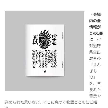
・
会場
内の全
情報が
この1冊
に
｜47
都道府
県全出
展者の
「えん
ぎも
の」
を、生
まれた
背景や
込められた思いなど、そこに息づく物語とともにご紹