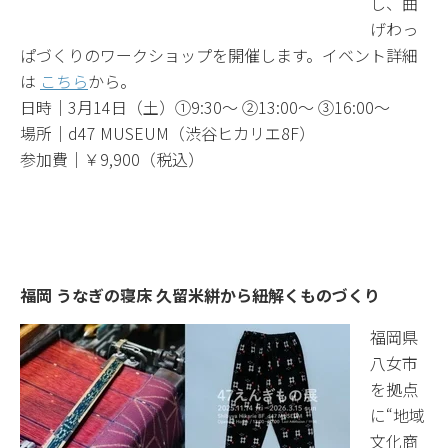
し、曲
げわっ
ぱづくりのワークショップを開催します。イベント詳細
は
こちら
から。
日時｜3月14日（土）①9:30～ ②13:00～ ③16:00～
場所｜d47 MUSEUM（渋谷ヒカリエ8F）
参加費｜￥9,900（税込）
福岡 うなぎの寝床 久留米絣から紐解くものづくり
福岡県
八女市
を拠点
に“地域
文化商