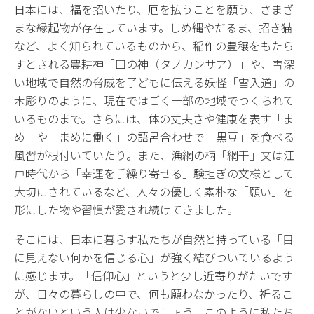
日本には、福を招いたり、厄を払うことを願う、さまざ
まな縁起物が存在しています。しめ縄やだるま、招き猫
など、よく知られているものから、稲作の豊穣をもたら
すとされる農耕神「田の神（タノカンサア）」や、雪深
い地域で自然の脅威を子どもに伝える妖怪「雪入道」の
木彫りのように、現在ではごく一部の地域でつくられて
いるものまで。さらには、体の丈夫さや健康を表す「ま
め」や「まめに働く」の語呂合わせで「黒豆」を食べる
風習が根付いていたり。また、漁網の柄「網干」文は江
戸時代から「幸運を手繰り寄せる」験担ぎの文様として
大切にされているなど、人々の優しく素朴な「願い」を
形にした物や習慣が愛され続けてきました。
そこには、日本に暮らす私たちが自然と持っている「目
に見えない何かを信じる心」が強く結びついているよう
に感じます。「信仰心」というと少し近寄りがたいです
が、日々の暮らしの中で、何も願わなかったり、祈るこ
とがないという人は少ないでしょう。このように私たち