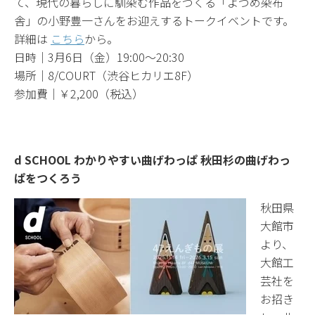
て、現代の暮らしに馴染む作品をつくる「よつめ染布
舎」の小野豊一さんをお迎えするトークイベントです。
詳細は
こちら
から。
日時｜3月6日（金）19:00～20:30
場所｜8/COURT（渋谷ヒカリエ8F）
参加費｜￥2,200（税込）
d SCHOOL わかりやすい曲げわっぱ 秋田杉の曲げわっ
ぱをつくろう
秋田県
大館市
より、
大館工
芸社を
お招き