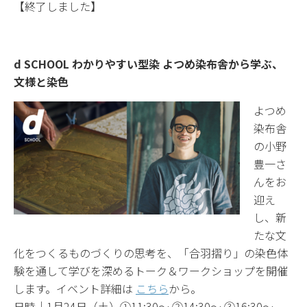
【終了しました】
d SCHOOL わかりやすい型染 よつめ染布舎から学ぶ、
文様と染色
よつめ
染布舎
の小野
豊一さ
んをお
迎え
し、新
たな文
化をつくるものづくりの思考を、「合羽摺り」の染色体
験を通して学びを深めるトーク＆ワークショップを開催
します。イベント詳細は
こちら
から。
日時｜1月24日（土）①11:30～ ②14:30～ ③16:30～