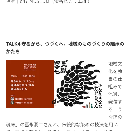
場所｜d47 MUSEUM（渋谷ヒカリエ8F）
TALK4 守るから、つづくへ。地域のものづくりの継承の
かたち
地域文
化を独
自の仕
組みで
流通、
発信す
る「う
なぎの
寝床」の富永潤二さんと、伝統的な染めの技法を用い