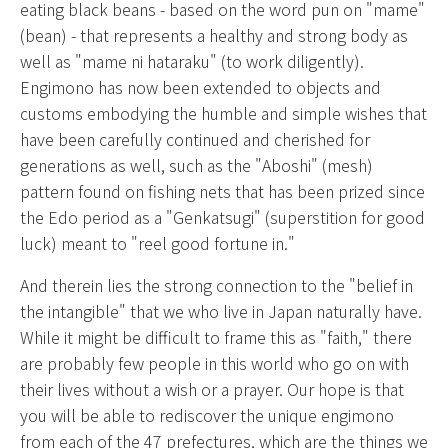
eating black beans - based on the word pun on "
mame
"
(bean) - that represents a healthy and strong body as
well as "
mame ni hataraku
" (to work diligently).
Engimono has now been extended to objects and
customs embodying the humble and simple wishes that
have been carefully continued and cherished for
generations as well, such as the "
Aboshi
" (mesh)
pattern found on fishing nets that has been prized since
the Edo period as a "
Genkatsugi
" (superstition for good
luck) meant to "reel good fortune in."
And therein lies the strong connection to the "belief in
the intangible" that we who live in Japan naturally have.
While it might be difficult to frame this as "faith," there
are probably few people in this world who go on with
their lives without a wish or a prayer. Our hope is that
you will be able to rediscover the unique
engimono
from each of the 47 prefectures, which are the things we