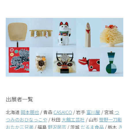
出展者一覧
北海道
岡本朋也
/ 青森
CASAICO
/ 岩手
富川屋
/ 宮城
つ
つみのおひなっこや
/ 秋田
大館工芸社
/ 山形
笹野一刀彫
おたか三兄弟
/ 福島
野沢民芸
/ 茨城
だるま食品
/ 栃木
き