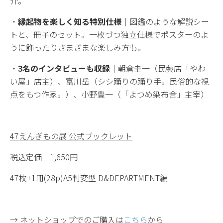
介。
・
縁起物を楽しく知る特別仕様
｜図鑑のような解説シー
トと、冊子のセット。一枚づつ独立仕様でポスターのよ
うに飾ったりさまざまな楽しみ方も。
・
3名のインタビューも収録
｜朝倉圭一（民藝店「やわ
い屋」店主）、富川岳（シシ踊りの踊り手。民俗的な視
点をもつ作家。）、小野豊一（「よつめ染布舎」主宰）
47えんぎもの展 公式ブックレット
税込定価 1,650円
47枚+1冊(28p)A5判変型 D&DEPARTMENT編
→ ネットショップでのご購入は
こちら
から