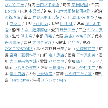
びがら工房
/ 群馬
吉田だるま店
/ 埼玉
茶 岡野園
/ 千葉
Bocchi
/ 東京
本品堂
/ 神奈川
柏木美術鋳物研究所
/ 新潟
笹祝酒造
/ 富山
井波木彫工芸館
/ 石川
津田水引折型
/ 福
井
マツ勘
/ 山梨
kichijitsu
/ 長野
RITUAL
/ 岐阜
奥井木工
舎
/ 静岡
カネサ鰹節商店
/ 愛知
玩具工房
/ 三重
ヤシマ真
珠
/ 滋賀
明山窯
/ 京都
丹嘉
/ 大阪
馬場刃物製作所
/ 兵庫
丹波農産
/ 奈良
堀内果実園
/ 和歌山
かどや
/ 鳥取
COCOROSTORE
/ 島根 高橋日出美 / 岡山
佐藤紅商店
/ 広
島
宮島工芸製作所
/ 山口
岩川旗店
/ 徳島
三木真由美
/ 香
川
大川原染色本舗
/ 愛媛
ひなのや
/ 高知
四万十ドラマ
/
福岡
うなぎの寝床
/ 佐賀
三福海苔
/ 長崎
小野原本店
/ 熊
本
栗川商店
/ 大分
上野水産
/ 宮崎
わら細工たくぼ
/ 鹿児
島
Tenoutuwa
/ 沖縄
スタジオde-jin