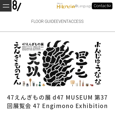
Language
Contact
FLOOR GUIDE
EVENT
ACCESS
47えんぎもの展 d47 MUSEUM 第37
回展覧会 47 Engimono Exhibition