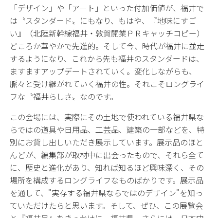
「デザイン」や「アート」といった付加価値が、福井で
は〝スタンダード〟にもなり、もはや、『地味にすご
い』（北陸新幹線福井・敦賀開業ＰＲキャッチコピー）
どころか華やかで先進的。そして今、時代が福井に並走
するようになり、これから先も福井のスタンダードは、
ますますアップデートされていく。変化しながらも、
脈々と受け継がれていく福井の性。それこそロングライ
フな〝福井らしさ〟なのです。
この会場には、実際にその土地で使われている福井県な
らではの道具や日用品、工芸品、建築の一部などを、特
別にお貸し出しいただき展示しています。展示品のほと
んどが、編集部が取材中に出会ったもので、それら全て
に、歴史と進化があり、知れば知るほど興味深く、その
場所を構成するロングライフなものばかりです。展示品
を通して、"実存する福井県ならではのデザイン"を知っ
ていただけたらと思います。そして、ぜひ、この展覧会