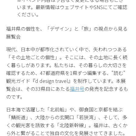
います。最新情報はウェブサイトやSNSにてご確認
ください。
福井県の個性を、「デザイン」と「旅」の視点から見る
展覧会
現代、日本中が都市化されていく中で、失われつつある
「その土地ごとの個性」。そこには、その土地に長く続
く暮らしがあります。私たちは、その暮らしの大切さを
確認するため、47都道府県を1県ずつ編集する、"読む"
観光ガイド『d design travel』を制作しています。本展
覧会は、その33県目にあたる
福井号
の発売を記念するも
のです。
日本海で活躍した「北前船」や、御食国と京都を結ぶ
「鯖街道」、大陸からの玄関口「若狭湾」、そして、多
くの観光客を誘致する「北陸新幹線」。福井は、古くか
ら外と繋がることで独自の文化を発展させてきました。