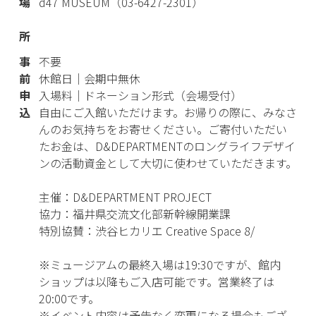
場
d47 MUSEUM（03-6427-2301）
所
事
不要
前
休館日｜会期中無休
申
入場料｜ドネーション形式（会場受付）
込
自由にご入館いただけます。お帰りの際に、みなさ
んのお気持ちをお寄せください。ご寄付いただい
たお金は、D&DEPARTMENTのロングライフデザイ
ンの活動資金として大切に使わせていただきます。
主催：D&DEPARTMENT PROJECT
協力：福井県交流文化部新幹線開業課
特別協賛：渋谷ヒカリエ Creative Space 8/
※ミュージアムの最終入場は19:30ですが、館内
ショップは以降もご入店可能です。営業終了は
20:00です。
※イベント内容は予告なく変更になる場合もござ