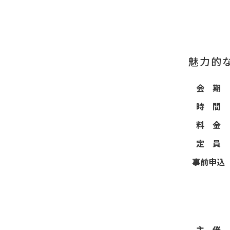
魅力的
会 期
時 間
料 金
定 員
事前申込
主 催