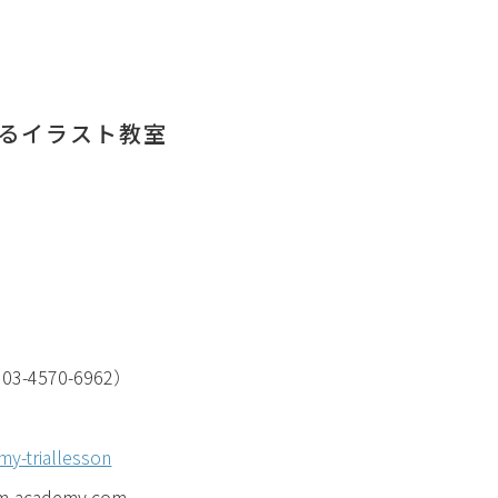
るイラスト教室
570-6962）
y-triallesson
academy.com