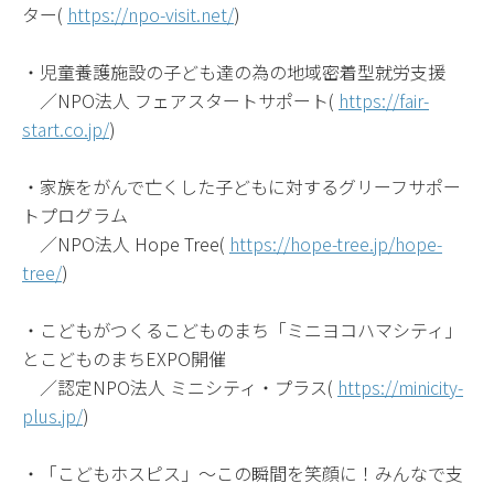
ター(
https://npo-visit.net/
)
・児童養護施設の子ども達の為の地域密着型就労支援
／NPO法人 フェアスタートサポート(
https://fair-
start.co.jp/
)
・家族をがんで亡くした子どもに対するグリーフサポー
トプログラム
／NPO法人 Hope Tree(
https://hope-tree.jp/hope-
tree/
)
・こどもがつくるこどものまち「ミニヨコハマシティ」
とこどものまちEXPO開催
／認定NPO法人 ミニシティ・プラス(
https://minicity-
plus.jp/
)
・「こどもホスピス」～この瞬間を笑顔に！みんなで支