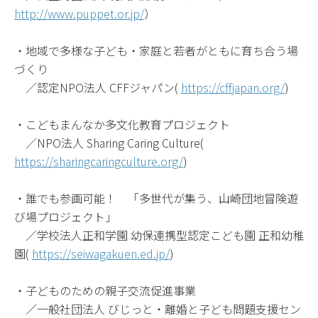
http://www.puppet.or.jp/
）
・地域で多様な子ども・家庭と若者がともに育ち合う場
づくり
／認定NPO法人 CFFジャパン(
https://cffjapan.org/
)
・こどもまんなか多文化教育プロジェクト
／NPO法人 Sharing Caring Culture(
https://sharingcaringculture.org/
)
・誰でも参画可能！ 「多世代が集う、山崎団地冒険遊
び場プロジェクト」
／学校法人正和学園 幼保連携型認定こども園 正和幼稚
園(
https://seiwagakuen.ed.jp/
)
・子どものための親子交流促進事業
／一般社団法人 びじっと・離婚と子ども問題支援セン