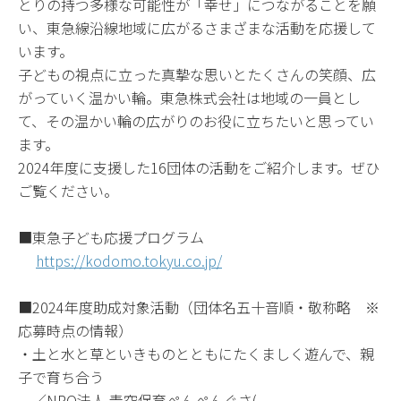
とりの持つ多様な可能性が「幸せ」につながることを願
い、東急線沿線地域に広がるさまざまな活動を応援して
います。
子どもの視点に立った真摯な思いとたくさんの笑顔、広
がっていく温かい輪。東急株式会社は地域の一員とし
て、その温かい輪の広がりのお役に立ちたいと思ってい
ます。
2024年度に支援した16団体の活動をご紹介します。ぜひ
ご覧ください。
■東急子ども応援プログラム
https://kodomo.tokyu.co.jp/
■2024年度助成対象活動（団体名五十音順・敬称略 ※
応募時点の情報）
・土と水と草といきものとともにたくましく遊んで、親
子で育ち合う
／NPO法人 青空保育ぺんぺんぐさ(