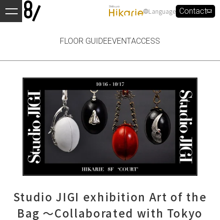
Language
Contact
FLOOR GUIDE
EVENT
ACCESS
Studio JIGI exhibition Art of the
Bag 〜Collaborated with Tokyo