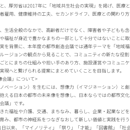
と、厚労省は2017年に「地域共生社会の実現」を掲げ、医療
者雇用、健康維持の工夫、セカンドライフ、医療との関わり方
、生活全般のなかで、高齢者だけでなく、障害者や子どもも含
や福祉が身近で豊かなまちの一部として十分ではないことに取
実を背景に、本年度の都市創造会議では通年テーマを「地域福
ルージョンの観点から見ることで、コミュニティの新たな役割
ごとにまちの仕組みや担い手のあり方、施設運営やコミュニケ
実現へと繋げられる提案にまとめていくことを目指します。
像会議」について>
ノベーション）を生むには、想像力（イマジネーション）と創
抱える日本の都市の未来像を想像し、日本ならではの都市文化
会議」です。
きた福祉や介護、交通、まちなみ、暮らし、企業・起業などを
育み、都市の神経系をつなぎなおして新しい価値と実践を行う
6月1日以来、「マイノリティ」「祭り」「才能」「図書館」「社