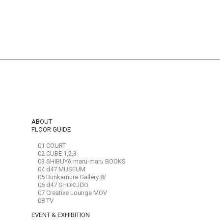
ABOUT
FLOOR GUIDE
01 COURT
02 CUBE 1,2,3
03 SHIBUYA maru-maru BOOKS
04 d47 MUSEUM
05 Bunkamura Gallery 8/
06 d47 SHOKUDO
07 Creative Lounge MOV
08 TV
EVENT & EXHIBITION