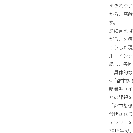
えきれない
から、高齢
す。
逆に言えば
がら、医療
こうした現
ル・インク
続し、各回
に具体的な
<「都市想
新機軸（イ
どの課題を
「都市想像
分断されて
テラシーを
2015年