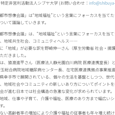
特定非営利活動法人シブヤ大学 (お問い合わせ：
info@shibuya-
都市想像会議」は“地域福祉”という言葉にフォーカスを当てた
ついて議論していきます。
都市想像会議」は、“地域福祉”という言葉にフォーカスを当て
、地域共生社会、コミュニティヘルス……
に「地域」が必要な訳を野崎伸一さん（厚生労働省 社会・援
ただきました。
は、猿渡進平さん（医療法人静光園白川病院 医療連携室長）
埼玉総合病院地域糖尿病センター長、在宅医療連携拠点事業推
県幸手市で展開されている、個々の生活を基盤としつつ、世代
、地域社会やコミュニティの新しいあり方についてポイントを
会が進む日本では社会構造の急激な変化が求められています。
地域、仕事や子育て、介護や福祉、医療のあり方まで幅広いシ
す。
ない高齢者率の増加により介護や福祉の従事者も年々増え続け