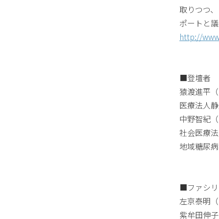
取りつつ、
ポートと議
http://www.
■登壇者
猿渡進平（
医療法人静
中野智紀（
社会医療法
地域糖尿病
■ファシ
左京泰明（
紫牟田伸子