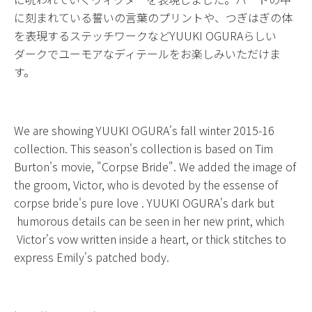
に刻まれている誓いの言葉のプリントや、つぎはぎの体
を表現するステッチワークなどYUUKI OGURAらしい
ダークでユーモアなディテールをお楽しみいただけま
す。
We are showing YUUKI OGURA's fall winter 2015-16
collection. This season's collection is based on Tim
Burton's movie, "Corpse Bride". We added the image of
the groom, Victor, who is devoted by the essense of
corpse bride's pure love . YUUKI OGURA's dark but
humorous details can be seen in her new print, which
Victor's vow written inside a heart, or thick stitches to
express Emily's patched body.