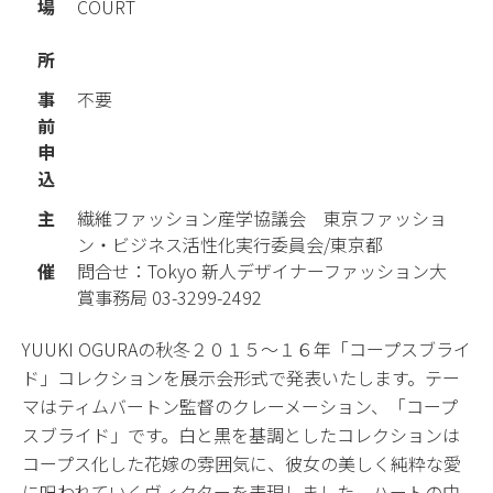
場
COURT
所
事
不要
前
申
込
主
繊維ファッション産学協議会 東京ファッショ
ン・ビジネス活性化実行委員会/東京都
催
問合せ：Tokyo 新人デザイナーファッション大
賞事務局 03-3299-2492
YUUKI OGURAの秋冬２０１５〜１６年「コープスブライ
ド」コレクションを展示会形式で発表いたします。テー
マはティムバートン監督のクレーメーション、「コープ
スブライド」です。白と黒を基調としたコレクションは
コープス化した花嫁の雰囲気に、彼女の美しく純粋な愛
に呪われていくヴィクターを表現しました。ハートの中