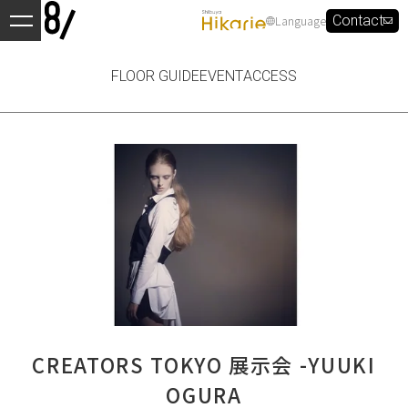
Language
Contact
FLOOR GUIDE
EVENT
ACCESS
CREATORS TOKYO 展示会 -YUUKI
OGURA