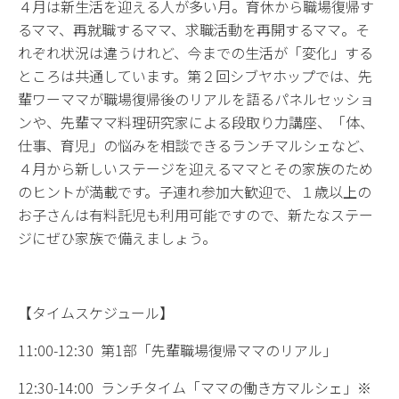
４月は新生活を迎える人が多い月。育休から職場復帰す
るママ、再就職するママ、求職活動を再開するママ。そ
れぞれ状況は違うけれど、今までの生活が「変化」する
ところは共通しています。第２回シブヤホップでは、先
輩ワーママが職場復帰後のリアルを語るパネルセッショ
ンや、先輩ママ料理研究家による段取り力講座、「体、
仕事、育児」の悩みを相談できるランチマルシェなど、
４月から新しいステージを迎えるママとその家族のため
のヒントが満載です。子連れ参加大歓迎で、１歳以上の
お子さんは有料託児も利用可能ですので、新たなステー
ジにぜひ家族で備えましょう。
【タイムスケジュール】
11:00-12:30 第1部「先輩職場復帰ママのリアル」
12:30-14:00 ランチタイム「ママの働き方マルシェ」※