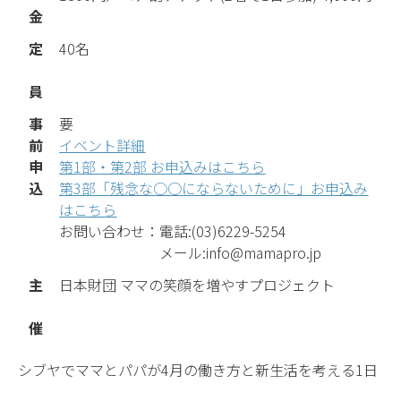
金
定
40名
員
事
要
前
イベント詳細
申
第1部・第2部 お申込みはこちら
込
第3部「残念な○○にならないために」お申込み
はこちら
お問い合わせ：電話:(03)6229-5254
メール:info@mamapro.jp
主
日本財団 ママの笑顔を増やすプロジェクト
催
シブヤでママとパパが4月の働き方と新生活を考える1日