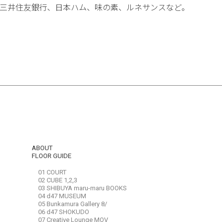
三井住友銀行、日本ハム、味の素、ルネサンスなど。
ABOUT
FLOOR GUIDE
01 COURT
02 CUBE 1,2,3
03 SHIBUYA maru-maru BOOKS
04 d47 MUSEUM
05 Bunkamura Gallery 8/
06 d47 SHOKUDO
07 Creative Lounge MOV