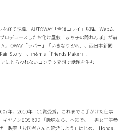
ンを経て現職。AUTOWAY「雪道コワイ」以降、Webムー
プロデュースしたお化け屋敷「まち子の隠れんぼ」が前
AUTOWAY「ラバー」「いきなりBAN」、西日本新聞
tory」、m&m's「Friends Maker」、
メディアにとらわれないコンテツ発想で話題を生む。
。2007年、2010年 TCC賞受賞。これまでに手がけた仕事
ヤノンEOS 60D 「趣味なら、本気で。」 男女平等参
ザー製薬「お医者さんと禁煙しよう」はじめ、 Honda、