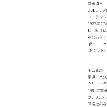
眞鍋海里
BBDO J W
コンテンツ
1982年
ビー制作ば
年比220
qBiz「世
SNICK
玉山貴康
電通 第5
クリエーテ
1991年電
は、 AC
画推進みな