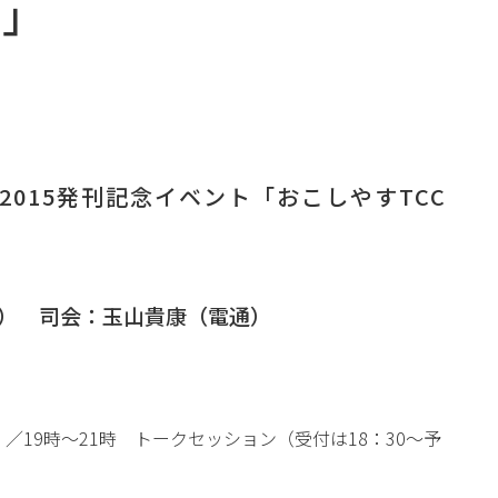
エ」
2015発刊記念イベント「おこしやすTCC
ST） 司会：玉山貴康（電通）
／19時～21時 トークセッション（受付は18：30～予