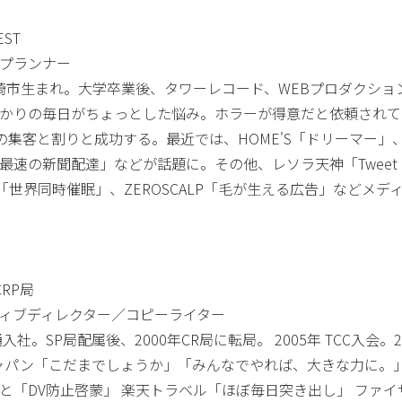
EST
プランナー
 宮崎市生まれ。大学卒業後、タワーレコード、WEBプロダクショ
かりの毎日がちょっとした悩み。ホラーが得意だと依頼されて
%の集客と割りと成功する。最近では、HOME'S「ドリーマー」、
界最速の新聞配達」などが話題に。その他、レソラ天神「Tweet Rain S
ERS「世界同時催眠」、ZEROSCALP「毛が生える広告」など
CRP局
ィブディレクター／コピーライター
通入社。SP局配属後、2000年CR局に転局。 2005年 TCC入会
ジャパン「こだまでしょうか」「みんなでやれば、大きな力に。」 キ
と「DV防止啓蒙」 楽天トラベル「ほぼ毎日突き出し」 ファイ