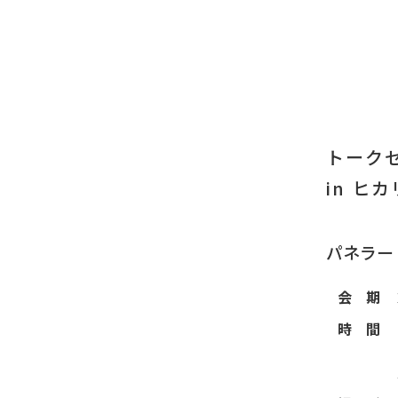
トーク
in ヒ
パネラー
会 期
時 間