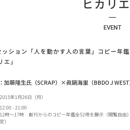
ヒカリ
EVENT
セッション「人を動かす人の言葉」
コピー年鑑
カリエ」
：加藤隆生氏（SCRAP）×眞鍋海里（BBDO J WE
2015年1月26日（月）
12:00 - 21:00
12時～17時 創刊からのコピー年鑑全52冊を展示（閲覧自由）
定）