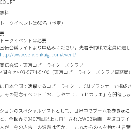
COURT
無料
トークイベントは60名（予定）
要
トークイベントは必要
宣伝会議サイトより申込みください。先着予約順で定員に達し
http://www.sendenkaigi.com/event/
宣伝会議・東京コピーライターズクラブ
<問合せ> 03-5774-5400（東京コピーライターズクラブ事務局
に日本全国で活躍するコピーライター、CMプランナーで構成
。その記念イベント「おこしやすTCC in ヒカリエ」を開催し
ションのスペシャルゲストとして、世界中でブームを巻き起こ
と、全世界で940万回以上も再生されたWEB動画「雪道コワ
人が「今の広告」の課題は何か、「これからの人を動かす言葉