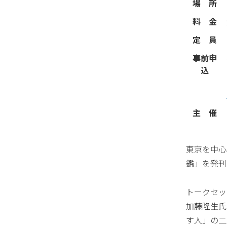
場 所
料 金
定 員
事前申
込
主 催
東京を中心
鑑」を発刊
トークセッ
加藤隆生氏
す人」の二