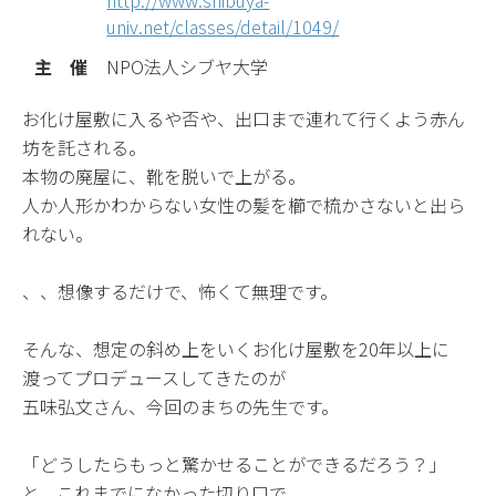
http://www.shibuya-
univ.net/classes/detail/1049/
主 催
NPO法人シブヤ大学
お化け屋敷に入るや否や、出口まで連れて行くよう赤ん
坊を託される。
本物の廃屋に、靴を脱いで上がる。
人か人形かわからない女性の髪を櫛で梳かさないと出ら
れない。
、、想像するだけで、怖くて無理です。
そんな、想定の斜め上をいくお化け屋敷を20年以上に
渡ってプロデュースしてきたのが
五味弘文さん、今回のまちの先生です。
「どうしたらもっと驚かせることができるだろう？」
と、これまでになかった切り口で、