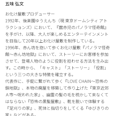
五味 弘文
お化け屋敷プロデューサー
1992年、後楽園ゆうえんち（現 東京ドームシティ アト
ラクションズ）において、『麿赤児のパノラマ怪奇館』
を手がけ、以降、大人が楽しめるエンターテインメント
を目指して20年以上お化け屋敷を制作している。
1996年、赤ん坊を抱いて歩くお化け屋敷『パノラマ怪奇
館〜赤ん坊地獄』において、ストーリーにお客様を参加
させて、登場人物のように役割を担わせる方法を生み出
す。この時から、「キャスト」「ストーリー」「役割」
という三つの大きな特徴を確立する。
代表作に、手錠に繋がれて歩く『LOVE CHAIN〜恐怖の
鎖地獄』、本物の廃屋を移築して作り上げた『東京近郊
Ａ市〜呪われた家』、幽霊の髪の毛を梳かして来なくて
はならない『恐怖の黒髪屋敷』、靴を脱いで体験する
『足刈りの家』、死体と指切りをしてくる『ゆびきりの
家』などがある。