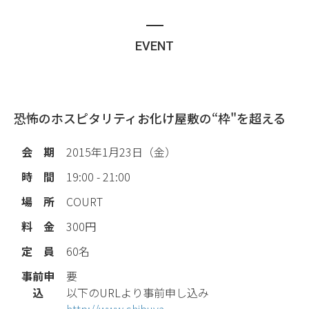
EVENT
恐怖のホスピタリティ
お化け屋敷の“枠"を超える
会 期
2015年1月23日（金）
時 間
19:00 - 21:00
場 所
COURT
料 金
300円
定 員
60名
事前申
要
込
以下のURLより事前申し込み